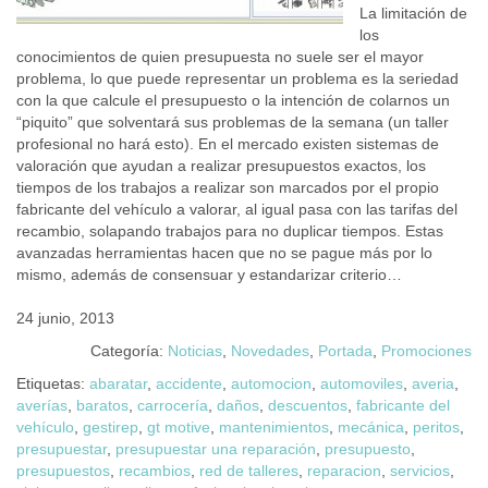
La limitación de
los
conocimientos de quien presupuesta no suele ser el mayor
problema, lo que puede representar un problema es la seriedad
con la que calcule el presupuesto o la intención de colarnos un
“piquito” que solventará sus problemas de la semana (un taller
profesional no hará esto). En el mercado existen sistemas de
valoración que ayudan a realizar presupuestos exactos, los
tiempos de los trabajos a realizar son marcados por el propio
fabricante del vehículo a valorar, al igual pasa con las tarifas del
recambio, solapando trabajos para no duplicar tiempos. Estas
avanzadas herramientas hacen que no se pague más por lo
mismo, además de consensuar y estandarizar criterio…
24 junio, 2013
Categoría:
Noticias
,
Novedades
,
Portada
,
Promociones
Etiquetas:
abaratar
,
accidente
,
automocion
,
automoviles
,
averia
,
averías
,
baratos
,
carrocería
,
daños
,
descuentos
,
fabricante del
vehículo
,
gestirep
,
gt motive
,
mantenimientos
,
mecánica
,
peritos
,
presupuestar
,
presupuestar una reparación
,
presupuesto
,
presupuestos
,
recambios
,
red de talleres
,
reparacion
,
servicios
,