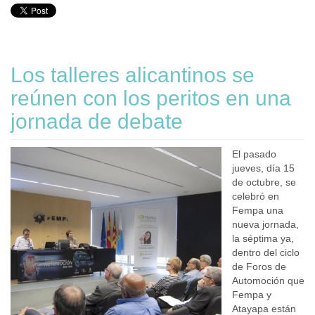
Los talleres alicantinos se
reúnen con los peritos en una
jornada de debate
El pasado
jueves, día 15
de octubre, se
celebró en
Fempa una
nueva jornada,
la séptima ya,
dentro del ciclo
de Foros de
Automoción que
Fempa y
Atayapa están