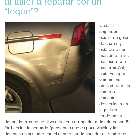
al taller a reparar por un
“toque”?
Cada 18
segundos
ocurre un golpe
de chapa, y
está claro que
más de una vez
nos ocurrirá a
nosotros. Así,
cada vez que
vemos una
abolladura en la
chapa o
cualquier
desperfecto en
la pintura
tendemos a
debatir internamente si vale la pena arreglarlo, o dejarlo pasar. Es
fácil decidir lo segundo (pensamos que es poco visible y lo
dejamos estar), pero con el tiempo puede suceder el “síndrome