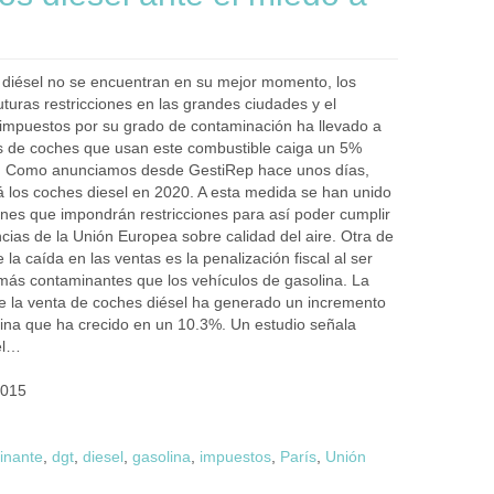
 diésel no se encuentran en su mejor momento, los
turas restricciones en las grandes ciudades y el
mpuestos por su grado de contaminación ha llevado a
s de coches que usan este combustible caiga un 5%
. Como anunciamos desde GestiRep hace unos días,
rá los coches diesel en 2020. A esta medida se han unido
ones que impondrán restricciones para así poder cumplir
ncias de la Unión Europea sobre calidad del aire. Otra de
 la caída en las ventas es la penalización fiscal al ser
más contaminantes que los vehículos de gasolina. La
e la venta de coches diésel ha generado un incremento
lina que ha crecido en un 10.3%. Un estudio señala
el…
2015
inante
,
dgt
,
diesel
,
gasolina
,
impuestos
,
París
,
Unión