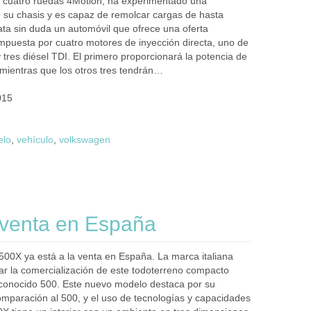
as cuatro ruedas 4Motion, ha experimentado una
 su chasis y es capaz de remolcar cargas de hasta
ata sin duda un automóvil que ofrece una oferta
ompuesta por cuatro motores de inyección directa, uno de
 tres diésel TDI. El primero proporcionará la potencia de
 mientras que los otros tres tendrán…
015
elo
,
vehículo
,
volkswagen
a venta en España
 500X ya está a la venta en España. La marca italiana
iar la comercialización de este todoterreno compacto
conocido 500. Este nuevo modelo destaca por su
mparación al 500, y el uso de tecnologías y capacidades