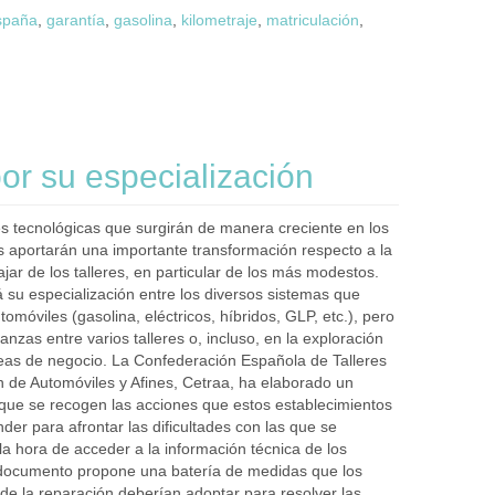
spaña
,
garantía
,
gasolina
,
kilometraje
,
matriculación
,
por su especialización
 tecnológicas que surgirán de manera creciente en los
 aportarán una importante transformación respecto a la
jar de los talleres, en particular de los más modestos.
á su especialización entre los diversos sistemas que
tomóviles (gasolina, eléctricos, híbridos, GLP, etc.), pero
anzas entre varios talleres o, incluso, en la exploración
eas de negocio. La Confederación Española de Talleres
 de Automóviles y Afines, Cetraa, ha elaborado un
 que se recogen las acciones que estos establecimientos
er para afrontar las dificultades con las que se
la hora de acceder a la información técnica de los
 documento propone una batería de medidas que los
 de la reparación deberían adoptar para resolver las