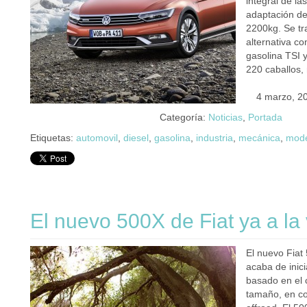
integral de l
adaptación de
2200kg. Se tr
alternativa c
gasolina TSI y
220 caballos,
4 marzo, 2
Categoría:
Noticias
,
Portada
Etiquetas:
automovil
,
diesel
,
gasolina
,
industria
,
mecánica
,
mod
El nuevo 500X de Fiat ya a l
El nuevo Fiat
acaba de inic
basado en el 
tamaño, en co