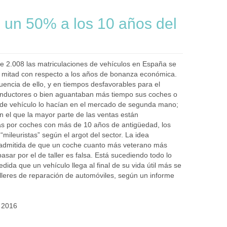
en un 50% a los 10 años del
 de 2.008 las matriculaciones de vehículos en España se
a mitad con respecto a los años de bonanza económica.
ncia de ello, y en tiempos desfavorables para el
 conductores o bien aguantaban más tiempo sus coches o
de vehículo lo hacían en el mercado de segunda mano;
 el que la mayor parte de las ventas están
s por coches con más de 10 años de antigüedad, los
mileuristas” según el argot del sector. La idea
admitida de que un coche cuanto más veterano más
pasar por el de taller es falsa. Está sucediendo todo lo
edida que un vehículo llega al final de su vida útil más se
talleres de reparación de automóviles, según un informe
, 2016