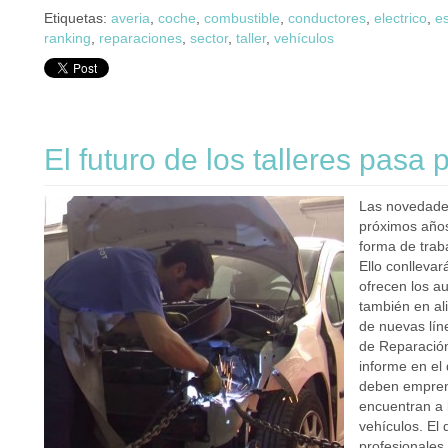
Etiquetas:
averia
,
coche
,
combustible
,
conductores
,
electrico
,
e
ranking
,
reparaciones
,
sector
,
taller
,
vehículos
El futuro de los talleres pasa 
Las novedades
próximos años
forma de traba
Ello conllevar
ofrecen los au
también en ali
de nuevas lín
de Reparación
informe en el
deben emprend
encuentran a 
vehículos. El
profesionales