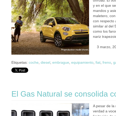
offroad. El 5
y en el que s
mandos y asie
maletero, con 
con respecto 
similar al del
como los faro
nariz trapezo
3 marzo, 2
Etiquetas:
coche
,
diesel
,
embrague
,
equipamiento
,
fiat
,
freno
,
g
El Gas Natural se consolida 
A pesar de la 
verdad a voce