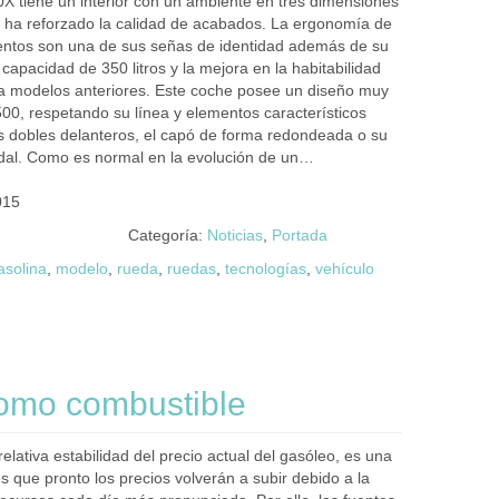
00X tiene un interior con un ambiente en tres dimensiones
e ha reforzado la calidad de acabados. La ergonomía de
ntos son una de sus señas de identidad además de su
capacidad de 350 litros y la mejora en la habitabilidad
a modelos anteriores. Este coche posee un diseño muy
 500, respetando su línea y elementos característicos
s dobles delanteros, el capó de forma redondeada o su
idal. Como es normal en la evolución de un…
015
Categoría:
Noticias
,
Portada
asolina
,
modelo
,
rueda
,
ruedas
,
tecnologías
,
vehículo
como combustible
relativa estabilidad del precio actual del gasóleo, es una
s que pronto los precios volverán a subir debido a la