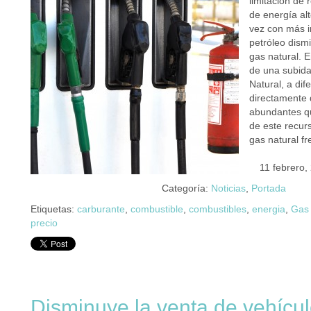
limitación de 
de energía al
vez con más i
petróleo dism
gas natural. E
de una subida
Natural, a di
directamente
abundantes qu
de este recur
gas natural f
11 febrero,
Categoría:
Noticias
,
Portada
Etiquetas:
carburante
,
combustible
,
combustibles
,
energia
,
Gas 
precio
Disminuye la venta de vehícul