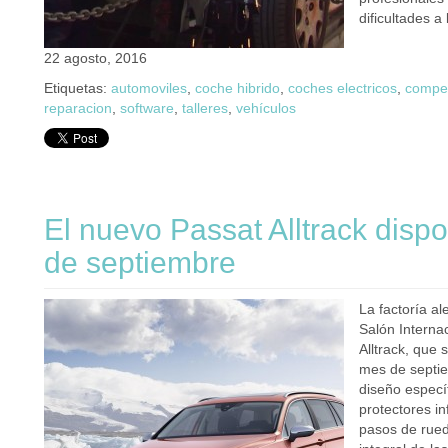
dificultades 
22 agosto, 2016
Etiquetas:
automoviles
,
coche hibrido
,
coches electricos
,
compe
reparacion
,
software
,
talleres
,
vehículos
El nuevo Passat Alltrack dispo
de septiembre
La factoría a
Salón Interna
Alltrack, que
mes de septie
diseño especí
protectores in
pasos de rued