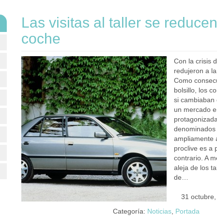
Las visitas al taller se reduc
coche
Con la crisis
redujeron a l
Como consecue
bolsillo, los
si cambiaban 
un mercado en
protagonizada
denominados “
ampliamente 
proclive es a 
contrario. A m
aleja de los 
de…
31 octubre
Categoría:
Noticias
,
Portada