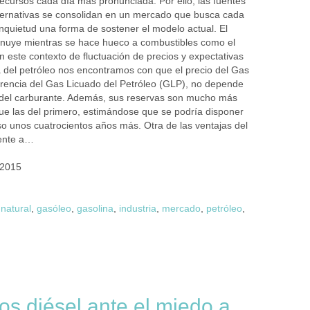
recursos cada día más pronunciada. Por ello, las fuentes
ternativas se consolidan en un mercado que busca cada
nquietud una forma de sostener el modelo actual. El
inuye mientras se hace hueco a combustibles como el
n este contexto de fluctuación de precios y expectativas
 del petróleo nos encontramos con que el precio del Gas
ferencia del Gas Licuado del Petróleo (GLP), no depende
 del carburante. Además, sus reservas son mucho más
e las del primero, estimándose que se podría disponer
so unos cuatrocientos años más. Otra de las ventajas del
rente a…
 2015
natural
,
gasóleo
,
gasolina
,
industria
,
mercado
,
petróleo
,
os diésel ante el miedo a