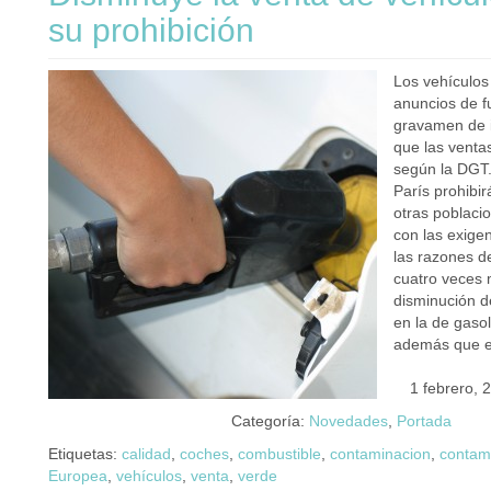
su prohibición
Los vehículos
anuncios de fu
gravamen de i
que las venta
según la DGT
París prohibi
otras poblaci
con las exige
las razones de
cuatro veces 
disminución d
en la de gaso
además que 
1 febrero, 
Categoría:
Novedades
,
Portada
Etiquetas:
calidad
,
coches
,
combustible
,
contaminacion
,
contam
Europea
,
vehículos
,
venta
,
verde