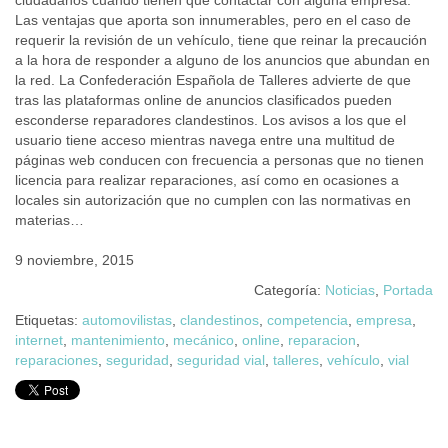
ciudadanos cuando tienen que contactar con alguna empresa.
Las ventajas que aporta son innumerables, pero en el caso de
requerir la revisión de un vehículo, tiene que reinar la precaución
a la hora de responder a alguno de los anuncios que abundan en
la red. La Confederación Española de Talleres advierte de que
tras las plataformas online de anuncios clasificados pueden
esconderse reparadores clandestinos. Los avisos a los que el
usuario tiene acceso mientras navega entre una multitud de
páginas web conducen con frecuencia a personas que no tienen
licencia para realizar reparaciones, así como en ocasiones a
locales sin autorización que no cumplen con las normativas en
materias…
9 noviembre, 2015
Categoría:
Noticias
,
Portada
Etiquetas:
automovilistas
,
clandestinos
,
competencia
,
empresa
,
internet
,
mantenimiento
,
mecánico
,
online
,
reparacion
,
reparaciones
,
seguridad
,
seguridad vial
,
talleres
,
vehículo
,
vial