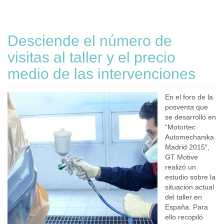
Desciende el número de
visitas al taller y el precio
medio de las intervenciones
En el foro de la
posventa que
se desarrolló en
“Motortec
Automechanika
Madrid 2015″,
GT Motive
realizó un
estudio sobre la
situación actual
del taller en
España. Para
ello recopiló