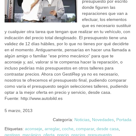
presupuesto por escrito
donde figuren las
reparaciones que van a
efectuar, los elementos
que es necesario sustituir
y cualquier otra tarea que tengan que realizar en tu vehículo, con
indicación del precio total desglosado. El presupuesto tiene una
validez de 12 días hábiles, por lo que no tienes por qué decidirte
en el momento. Antiguamente, pensarías en hacer una llamada a
algún amigo o familiar “ese primo mecánico” para que te
aconseje y, así, valorar si te compensa hacer la reparación, o
incluso pedirías más presupuestos en otros talleres para
contrastar precios. Ahora con GestiRep ya no es necesario,
nosotros te ofrecemos el presupuesto final, pudiendo comparar
como varía el presupuesto según selecciones talleres, pudiendo
optar a la mejor oferta en precio y servicio, desde casa.
Fuente: http://www.autobild.es
5 marzo, 2013
Categoría:
Noticias
,
Novedades
,
Portada
Etiquetas:
aconseje
,
arreglar
,
coche
,
comparar
,
desde casa
,
gestirep
,
mecánico
,
oferta
,
precio
,
precios
,
presupuesto
,