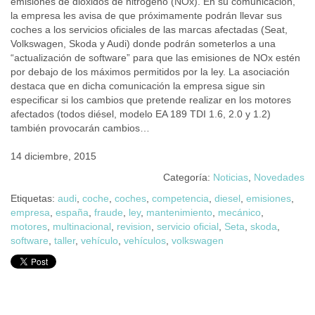
emisiones de dióxidos de nitrógeno (NOx). En su comunicación,
la empresa les avisa de que próximamente podrán llevar sus
coches a los servicios oficiales de las marcas afectadas (Seat,
Volkswagen, Skoda y Audi) donde podrán someterlos a una
“actualización de software” para que las emisiones de NOx estén
por debajo de los máximos permitidos por la ley. La asociación
destaca que en dicha comunicación la empresa sigue sin
especificar si los cambios que pretende realizar en los motores
afectados (todos diésel, modelo EA 189 TDI 1.6, 2.0 y 1.2)
también provocarán cambios…
14 diciembre, 2015
Categoría:
Noticias
,
Novedades
Etiquetas:
audi
,
coche
,
coches
,
competencia
,
diesel
,
emisiones
,
empresa
,
españa
,
fraude
,
ley
,
mantenimiento
,
mecánico
,
motores
,
multinacional
,
revision
,
servicio oficial
,
Seta
,
skoda
,
software
,
taller
,
vehículo
,
vehículos
,
volkswagen