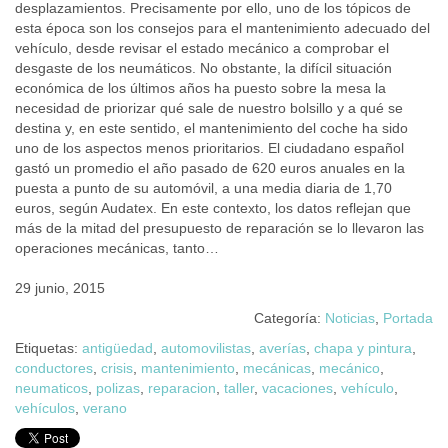
desplazamientos. Precisamente por ello, uno de los tópicos de
esta época son los consejos para el mantenimiento adecuado del
vehículo, desde revisar el estado mecánico a comprobar el
desgaste de los neumáticos. No obstante, la difícil situación
económica de los últimos años ha puesto sobre la mesa la
necesidad de priorizar qué sale de nuestro bolsillo y a qué se
destina y, en este sentido, el mantenimiento del coche ha sido
uno de los aspectos menos prioritarios. El ciudadano español
gastó un promedio el año pasado de 620 euros anuales en la
puesta a punto de su automóvil, a una media diaria de 1,70
euros, según Audatex. En este contexto, los datos reflejan que
más de la mitad del presupuesto de reparación se lo llevaron las
operaciones mecánicas, tanto…
29 junio, 2015
Categoría:
Noticias
,
Portada
Etiquetas:
antigüedad
,
automovilistas
,
averías
,
chapa y pintura
,
conductores
,
crisis
,
mantenimiento
,
mecánicas
,
mecánico
,
neumaticos
,
polizas
,
reparacion
,
taller
,
vacaciones
,
vehículo
,
vehículos
,
verano