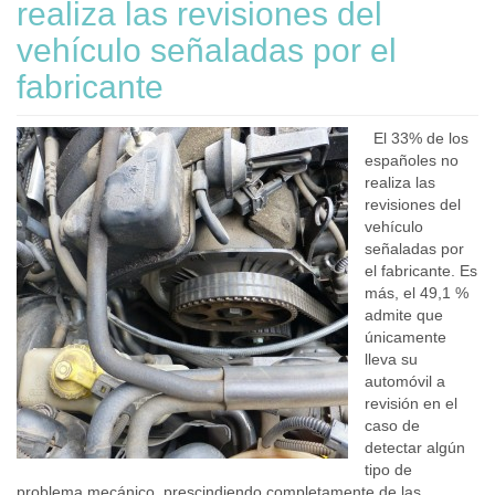
realiza las revisiones del
vehículo señaladas por el
fabricante
El 33% de los
españoles no
realiza las
revisiones del
vehículo
señaladas por
el fabricante. Es
más, el 49,1 %
admite que
únicamente
lleva su
automóvil a
revisión en el
caso de
detectar algún
tipo de
problema mecánico, prescindiendo completamente de las