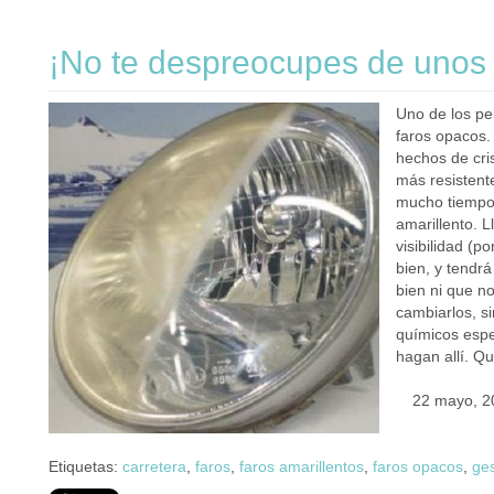
¡No te despreocupes de unos 
Uno de los pe
faros opacos.
hechos de cris
más resistente
mucho tiempo 
amarillento. L
visibilidad (p
bien, y tendr
bien ni que no
cambiarlos, 
químicos espec
hagan allí. Q
22 mayo, 2
Etiquetas:
carretera
,
faros
,
faros amarillentos
,
faros opacos
,
ges