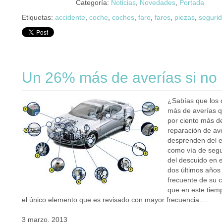
Categoría:
Noticias
,
Novedades
,
Portada
Etiquetas:
accidente
,
coche
,
coches
,
faro
,
faros
,
piezas
,
seguri
Un 26% más de averías si no p
¿Sabías que los 
más de averías q
por ciento más de
reparación de av
desprenden del es
como vía de segur
del descuido en 
dos últimos años
frecuente de su c
que en este tiem
el único elemento que es revisado con mayor frecuencia….
3 marzo, 2013