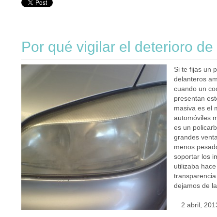
Por qué vigilar el deterioro de
Si te fijas un
delanteros ama
cuando un coc
presentan est
masiva es el m
automóviles m
es un policar
grandes venta
menos pesado 
soportar los 
utilizaba hac
transparencia 
dejamos de la
2 abril, 201