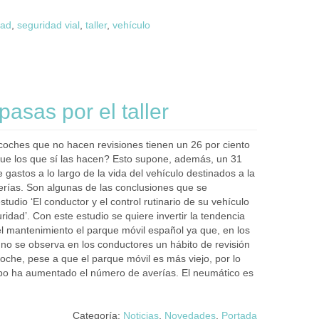
dad
,
seguridad vial
,
taller
,
vehículo
asas por el taller
coches que no hacen revisiones tienen un 26 por ciento
ue los que sí las hacen? Esto supone, además, un 31
 gastos a lo largo de la vida del vehículo destinados a la
erías. Son algunas de las conclusiones que se
tudio ‘El conductor y el control rutinario de su vehículo
idad’. Con este estudio se quiere invertir la tendencia
el mantenimiento el parque móvil español ya que, en los
 no se observa en los conductores un hábito de revisión
oche, pese a que el parque móvil es más viejo, por lo
po ha aumentado el número de averías. El neumático es
Categoría:
Noticias
,
Novedades
,
Portada