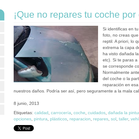
¡Que no repares tu coche por e
Si identificas en 
foto, no creas qu
reptil. A priori, l
extrema la capa d
ha visto dañada la
etc). Si te paras
se corresponde co
Normalmente ante 
del coche o la par
reparación en esa 
nuestros daños. Podría ser así, pero seguramente a la mala c
8 junio, 2013
Etiquetas:
calidad
,
carrocería
,
coche
,
cuidados
,
dañada la pintu
opciones
,
pintura
,
plásticos
,
reparacion
,
repares
,
sol
,
taller
,
vehí