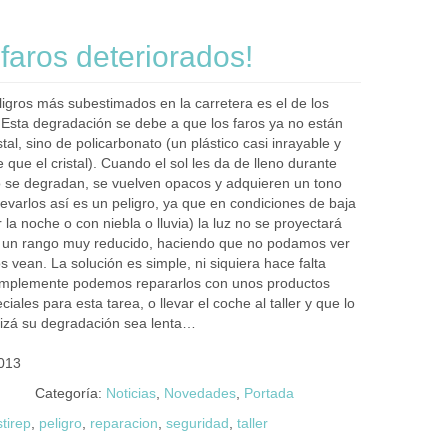
faros deteriorados!
ligros más subestimados en la carretera es el de los
 Esta degradación se debe a que los faros ya no están
tal, sino de policarbonato (un plástico casi inrayable y
 que el cristal). Cuando el sol les da de lleno durante
se degradan, se vuelven opacos y adquieren un tono
levarlos así es un peligro, ya que en condiciones de baja
or la noche o con niebla o lluvia) la luz no se proyectará
á un rango muy reducido, haciendo que no podamos ver
s vean. La solución es simple, ni siquiera hace falta
simplemente podemos repararlos con unos productos
iales para esta tarea, o llevar el coche al taller y que lo
uizá su degradación sea lenta…
013
Categoría:
Noticias
,
Novedades
,
Portada
tirep
,
peligro
,
reparacion
,
seguridad
,
taller