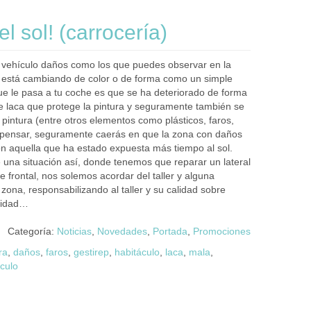
l sol! (carrocería)
tu vehículo daños como los que puedes observar en la
e está cambiando de color o de forma como un simple
o que le pasa a tu coche es que se ha deteriorado de forma
e laca que protege la pintura y seguramente también se
 pintura (entre otros elementos como plásticos, faros,
 a pensar, seguramente caerás en que la zona con daños
n aquella que ha estado expuesta más tiempo al sol.
una situación así, donde tenemos que reparar un lateral
te frontal, nos solemos acordar del taller y alguna
zona, responsabilizando al taller y su calidad sobre
alidad…
Categoría:
Noticias
,
Novedades
,
Portada
,
Promociones
ra
,
daños
,
faros
,
gestirep
,
habitáculo
,
laca
,
mala
,
culo