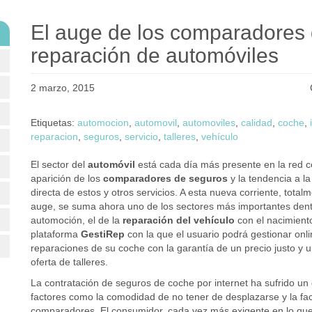
El auge de los comparadores d
reparación de automóviles
2 marzo, 2015
Etiquetas:
automocion
,
automovil
,
automoviles
,
calidad
,
coche
,
reparacion
,
seguros
,
servicio
,
talleres
,
vehículo
El sector del
automóvil
está cada día más presente en la red c
aparición de los
comparadores de seguros
y la tendencia a la
directa de estos y otros servicios. A esta nueva corriente, total
auge, se suma ahora uno de los sectores más importantes dent
automoción, el de la
reparación del vehículo
con el nacimiento
plataforma
GestiRep
con la que el usuario podrá gestionar onli
reparaciones de su coche con la garantía de un precio justo y 
oferta de talleres.
La contratación de seguros de coche por internet ha sufrido un 
factores como la comodidad de no tener de desplazarse y la fac
comparadores. El consumidor, cada vez más exigente en lo que r