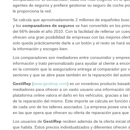
agentes de seguros y prefiere gestionar su seguro de coche por
le proporciona la red.
Se calcula que aproximadamente 2 millones de españoles busca
y los
comparadores de seguros
se han convertido en los prin
del 66% desde el año 2010. Con la facilidad de rellenar un cues
ofrecen una gran posibilidad de empresas con las mejores ofe
solo queda prácticamente darle a un botón y el resto se hará sol
la información y escoges bien.
Los comparadores son mediadores entre consumidor y empresa 
información y trato personalizado para ayudar al cliente a enco
en la comisión que la aseguradora entrega al comparador por v
sectores y que se abre pase también en la reparación del autom
GestiRep
(
www.gestirep.com
) es un novedoso producto basado 
mediadores para ofrecer a un vasto usuario una información útil
plataforma online valora el daño en los vehículos, gracias a las 
de la reparación del mismo. Este importe se calcula en función 
de cada uno de los talleres asociados. La empresa posee una i
en las que opera que ofrecen su oferta de reparación para que e
Los usuarios de
GestiRep
reciben además de la oferta inicial o
que habita. Estos precios individualizados y diferentes ofrecen 