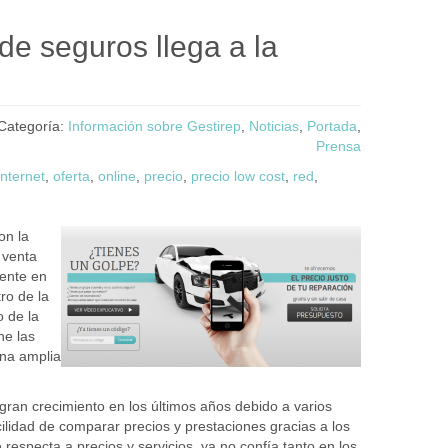
e seguros llega a la
Categoría:
Información sobre Gestirep
,
Noticias
,
Portada
,
Prensa
internet
,
oferta
,
online
,
precio
,
precio low cost
,
red
,
on la
 venta
mente en
ro de la
 de la
ne las
una amplia
gran crecimiento en los últimos años debido a varios
ilidad de comparar precios y prestaciones gracias a los
especta a precios y servicios, ya no confía tanto en los