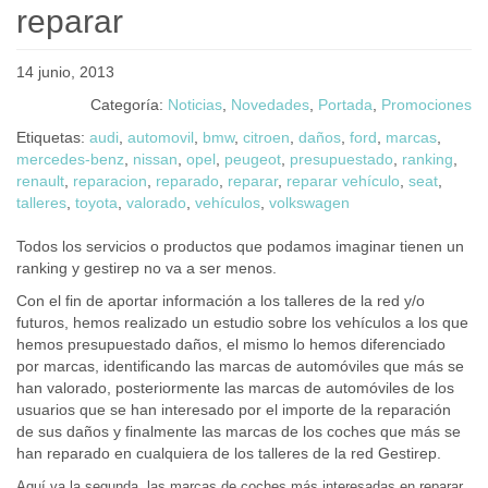
reparar
14 junio, 2013
Categoría:
Noticias
,
Novedades
,
Portada
,
Promociones
Etiquetas:
audi
,
automovil
,
bmw
,
citroen
,
daños
,
ford
,
marcas
,
mercedes-benz
,
nissan
,
opel
,
peugeot
,
presupuestado
,
ranking
,
renault
,
reparacion
,
reparado
,
reparar
,
reparar vehículo
,
seat
,
talleres
,
toyota
,
valorado
,
vehículos
,
volkswagen
Todos los servicios o productos que podamos imaginar tienen un
ranking y gestirep no va a ser menos.
Con el fin de aportar información a los talleres de la red y/o
futuros, hemos realizado un estudio sobre los vehículos a los que
hemos presupuestado daños, el mismo lo hemos diferenciado
por marcas, identificando las marcas de automóviles que más se
han valorado, posteriormente las marcas de automóviles de los
usuarios que se han interesado por el importe de la reparación
de sus daños y finalmente las marcas de los coches que más se
han reparado en cualquiera de los talleres de la red Gestirep.
Aquí va la segunda, las marcas de coches más interesadas en reparar,